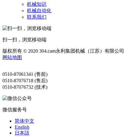
机械知识
机械自动化
联系我们
扫一扫，浏览移动端
版权所有 © 2020 304.cam永利集团机械（江苏）有限公司
网站地图
0510-87061341 (售前)
0510-87076718 (售后)
0510-87076732 (技术)
微信服务号
简体中文
English
日本語