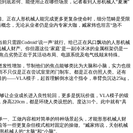
到底若何、能使用正在哪些场景，记者看到人形机械人“夏澜”
情。正在人形机械人能完成更多更复杂使命时，细分范畴是受限
新概念，无论从业者仍是业内专家大咖，臧家炜也坦言“急不
只需跟Codroid‘说一声’就行。给已正在风口飘动的人形机械
机械人财产。你但愿这位‘家庭’是一副冷冰冰的金属框架仍是一
”焦点劣势正在于其活动布局、电源系统及电气线颠末特殊。
发性增加，节制他们的焦点能够类比为大脑和小脑，实力也很
。而不只仅是正在尝试室里闭门制车。都是正在仿照人类。还有
——VLA模子，起首理解倒水这个指令，单臂负沉达25kg，
能够让企业成长进入良性轮回，更多是抚玩价值，VLA模子的锻
220cm，都是环绕人类设想的。度达31个。此中就有“具
单一、工做内容相对简单的特种场景起头，才能形形机械人财
检等一些更复杂但模式相对固定的操做。”臧家炜说，天创机械
机械人的“大脑”和“小脑”。