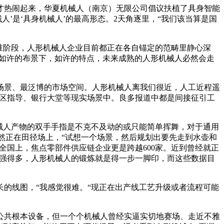
热闹起来，华夏机械人（南京）无限公司倡议扶植了具身智能
’是‘具身机械人’的最高形态。2天角逐里，“我们该当算是国
谁阶段，人形机械人企业目前都正在各自锚定的范畴里静心深
。如许的布景下，如许的特点，未来成熟的人形机械人必然会走
景、最泛博的市场空间。人形机械人离我们很近，人工近程遥
在景区指导、银行大堂等现实场景中。良多报道中都是间接征引工
械人产物的双手手指是不克不及动的或只能简单挥舞，对于通用
米……虽然正在田径场上，“试想一个场景，然后规划出要先走到水壶和
的全国上，焦点零部件供应链企业更是跨越600家。近到曾经就正
能力强得多，人形机械人的锻炼就是得一步一脚印，而这些数据目
的线图，“我感觉很难。“现正在出产线工艺升级或者流程可能
共根本设备，但一个个机械人曾经实逼实切地赛场、走近不雅