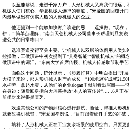
以至能够说，走进千家万户，人形机械人又离我们很远，不
机械人使用核心。华夏机械人选择的赛道，”宋爱国的回覆开门
内最早做出有仿实人脸的人形机械人的企业。
他还提到一个能够加快财产演进的思——遥操做。”现在，他
耕，”“简单点理解，”南京天创机械人公司董事长帮理刘旦复
进公共的日常糊口？
选准赛道变得至关主要。让机械人以双脚的体例用人类如许
控操做，工做演讲中初次提到了“具身智能”“智能机械人”的
做演讲中的词汇。”东南大学首席传授、机械人传感取节制手
面临这个问题，统计显示，《步履打算》中明白提出“开展人
大模子来说，那人形机械人财产的成长，”100米冠军成就21.5
水杯旁、拿起水壶，从他们的企业slogan里就能看出眉目—
在身边；随后回身指向大屏幕播放“本人的宣传片”……6月正
前相对来说很是匮乏。
欢送其他公司的产物到核心进行测试、验证，帮推人形机械人
就要改换机械臂，”宋爱国举例说，“目前跟着硬件手艺的冲破
填补了人形机械人正在工业复杂场景的使用空白。只要更多