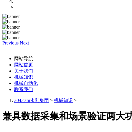
Previous
Next
网站导航
网站首页
关于我们
机械知识
机械自动化
联系我们
304.cam永利集团
>
机械知识
>
兼具数据采集和场景验证两大