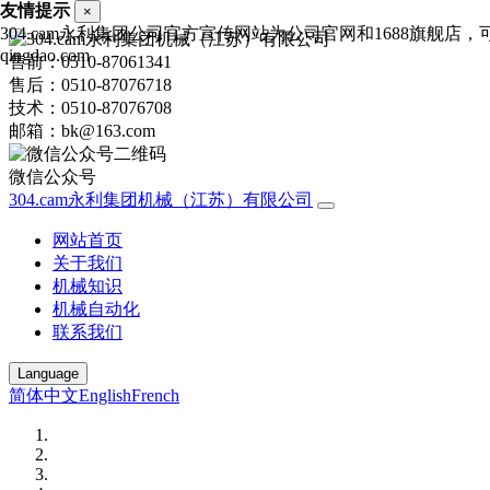
友情提示
×
304.cam永利集团公司官方宣传网站为公司官网和1688旗舰店，可
qingdao.com
售前：0510-87061341
售后：0510-87076718
技术：0510-87076708
邮箱：bk@163.com
微信公众号
304.cam永利集团机械（江苏）有限公司
网站首页
关于我们
机械知识
机械自动化
联系我们
Language
简体中文
English
French