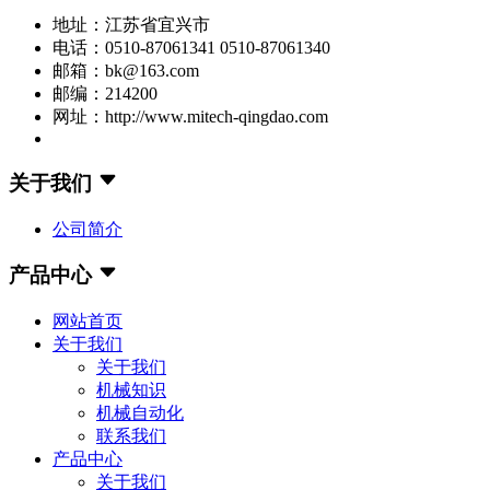
地址：江苏省宜兴市
电话：0510-87061341 0510-87061340
邮箱：bk@163.com
邮编：214200
网址：http://www.mitech-qingdao.com
关于我们
公司简介
产品中心
网站首页
关于我们
关于我们
机械知识
机械自动化
联系我们
产品中心
关于我们