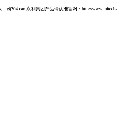
am永利集团产品请认准官网：http://www.mitech-