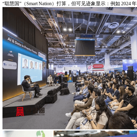
“聪慧国”（Smart Nation）打算，但可见迹象显示：例如 20