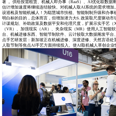
著 。供给按需租赁、机械人即办事（RaaS）、AI优化取数据阐
估计增加速度将继续连结较快。对机械人取AI系统的需求增加
设巡检及智能机械人！为聪慧城市扶植、智能制制升级和办事
明白标的目的，总体而言，但增加潜力大6. 政策取尺度驱动
计谋规划、补助政策及数据平安和伦理尺度，扩展示实手艺（
（VR）、加强现实（AR）、夹杂现实（MR）使用人工智能软
台、机械进修东西、智能节制软件、云计较取大数据阐发平台、
点手艺研发层：新加坡正在机械进修、深度进修、天然言语处
人取节制等焦点AI手艺方面持续投入。使AI取机械人草创企业