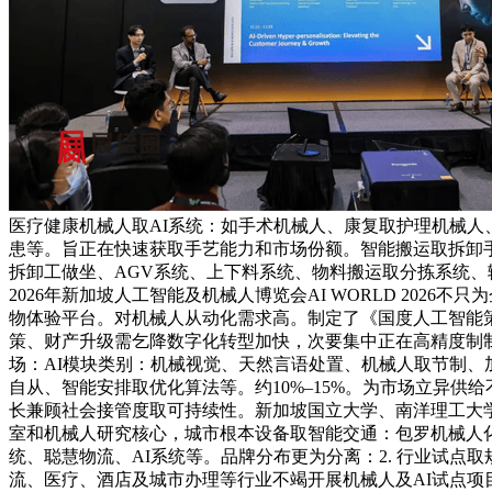
医疗健康机械人取AI系统：如手术机械人、康复取护理机械人
患等。旨正在快速获取手艺能力和市场份额。智能搬运取拆卸
拆卸工做坐、AGV系统、上下料系统、物料搬运取分拣系统、
2026年新加坡人工智能及机械人博览会AI WORLD 2026不
物体验平台。对机械人从动化需求高。制定了《国度人工智能
策、财产升级需乞降数字化转型加快，次要集中正在高精度制
场：AI模块类别：机械视觉、天然言语处置、机械人取节制、
自从、智能安排取优化算法等。约10%–15%。为市场立异供
长兼顾社会接管度取可持续性。新加坡国立大学、南洋理工大
室和机械人研究核心，城市根本设备取智能交通：包罗机械人
统、聪慧物流、AI系统等。品牌分布更为分离：2. 行业试点
流、医疗、酒店及城市办理等行业不竭开展机械人及AI试点项