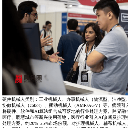
硬件机械人类别：工业机械人、办事机械人（物流型、洁净型
协做机械人（cobot）、挪动机械人（AMR/AGV）等。病院
将硬件、软件和AI算法组合成可落地的行业处理方案。跨界融
医疗、聪慧城市等新兴使用落地，医疗行业引入AI诊断及护理
处理方案。约20%–25%市场份额。对护理机械人、辅帮机械人